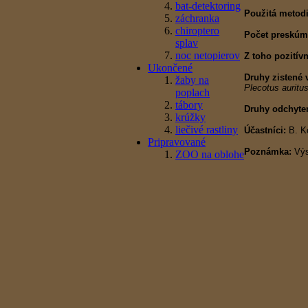
bat-detektoring
Použitá metodi
záchranka
chiroptero
Počet preskúma
splav
noc netopierov
Z toho pozitívn
Ukončené
Druhy zistené 
žaby na
Plecotus auritu
poplach
tábory
Druhy odchyten
krúžky
liečivé rastliny
Účastníci:
B. Ko
Pripravované
Poznámka:
Výs
ZOO na oblohe