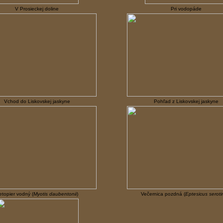
V Prosieckej doline
Pri vodopáde
Vchod do Liskovskej jaskyne
Pohľad z Liskovskej jaskyne
etopier vodný (
Myotis daubentonii
)
Večernica pozdná (
Eptesicus seroti