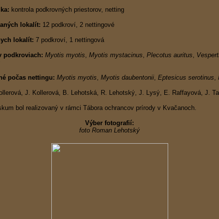
ka:
kontrola podkrovných priestorov, netting
ných lokalít:
12 podkroví, 2 nettingové
ych lokalít:
7 podkroví, 1 nettingová
v podkroviach:
Myotis myotis
,
Myotis mystacinus
,
Plecotus auritus
,
Vespert
s
é počas nettingu:
Myotis myotis
,
Myotis daubentonii
,
Eptesicus serotinus
,
llerová, J. Kollerová, B. Lehotská, R. Lehotský, J. Lysý, E. Raffayová, J. Ta
kum bol realizovaný v rámci Tábora ochrancov prírody v Kvačanoch.
Výber fotografií:
foto Roman Lehotský