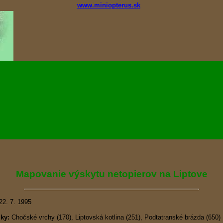
www.miniopterus.sk
Mapovanie výskytu netopierov na Liptove
22. 7. 1995
lky:
Chočské vrchy (170), Liptovská kotlina (251), Podtatranské brázda (650)