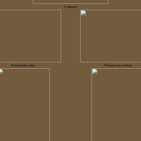
V tábore
Kvačiansky mlyn
Príprava na netting