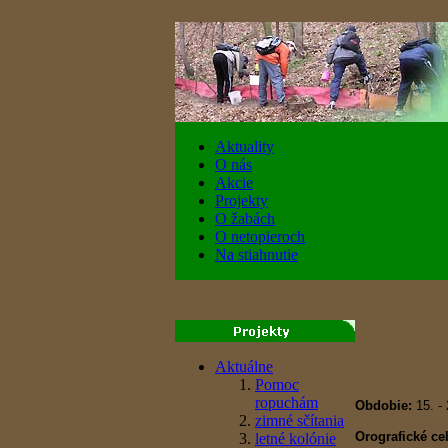
Aktuality
O nás
Akcie
Projekty
O žabách
O netopieroch
Na stiahnutie
Aktuálne
Pomoc
ropuchám
Obdobie:
15. - 
zimné sčítania
Orografické ce
letné kolónie