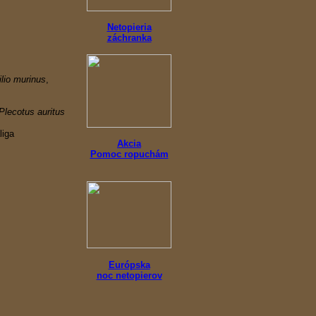
Netopieria
záchranka
ilio murinus
,
Plecotus auritus
liga
Akcia
Pomoc ropuchám
Európska
noc netopierov